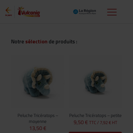
Notre
sélection
de produits :
Peluche Tricératops –
Peluche Tricératops – petite
moyenne
9,50
€
TTC /
7,92
€
HT
13,50
€