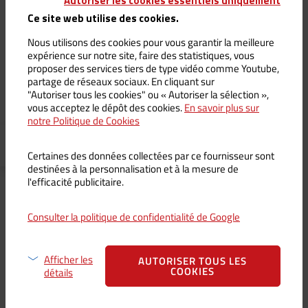
Autoriser les cookies essentiels uniquement
Ce site web utilise des cookies.
Stylo BIC – Mont Fuji
Stylo BIC VOLCAN – Bois
Nous utilisons des cookies pour vous garantir la meilleure
clair
5,00
€
TTC /
4,17
€
HT
expérience sur notre site, faire des statistiques, vous
6,50
€
proposer des services tiers de type vidéo comme Youtube,
partage de réseaux sociaux. En cliquant sur
AJOUTER AU
"Autoriser tous les cookies" ou « Autoriser la sélection »,
PANIER
AJOUTER AU
vous acceptez le dépôt des cookies.
En savoir plus sur
PANIER
notre Politique de Cookies
Certaines des données collectées par ce fournisseur sont
destinées à la personnalisation et à la mesure de
l'efficacité publicitaire.
Consulter la politique de confidentialité de Google
Afficher les
AUTORISER TOUS LES
COOKIES
détails
Stylo BIC VOLCAN – Bois
Stylo BIC VOLCAN – Bois