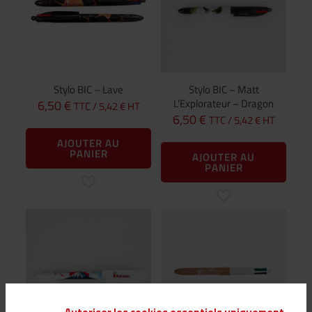
Stylo BIC – Lave
Stylo BIC – Matt
L’Explorateur – Dragon
6,50
€
TTC /
5,42
€
HT
6,50
€
TTC /
5,42
€
HT
AJOUTER AU
PANIER
AJOUTER AU
PANIER