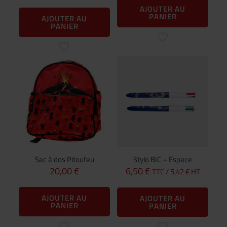
AJOUTER AU
PANIER
AJOUTER AU
PANIER
Sac à dos Pitoufeu
Stylo BIC – Espace
20,00
€
6,50
€
TTC /
5,42
€
HT
AJOUTER AU
AJOUTER AU
PANIER
PANIER