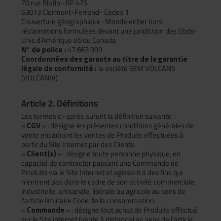
70 rue Blatin -BP 475
63013 Clermont-Ferrand- Cedex 1
Couverture géographique : Monde entier hors
réclamations formulées devant une juridiction des Etats-
Unis d’Amérique et/ou Canada
N° de police :
47 663 999
Coordonnées des garants au titre de la garantie
légale de conformité :
la société SEM VOLCANS
(VULCANIA)
Article 2. Définitions
Les termes ci-après auront la définition suivante :
«
CGV
» : désigne les présentes conditions générales de
vente encadrant les ventes de Produits effectuées à
partir du Site Internet par des Clients.
«
Client(s)
» : désigne toute personne physique, en
capacité de contracter passant une Commande de
Produits via le Site Internet et agissant à des fins qui
n’entrent pas dans le cadre de son activité commerciale,
industrielle, artisanale, libérale ou agricole au sens de
l’article liminaire Code de la consommation.
«
Commande
» : désigne tout achat de Produits effectué
sur le Site internet (vente à distance) au sens de l’article