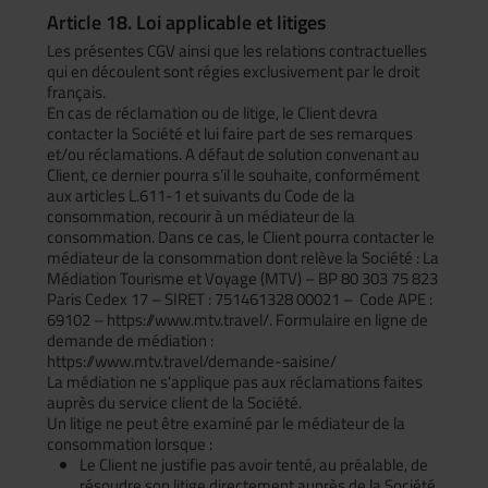
Article 18. Loi applicable et litiges
Les présentes CGV ainsi que les relations contractuelles
qui en découlent sont régies exclusivement par le droit
français.
En cas de réclamation ou de litige, le Client devra
contacter la Société et lui faire part de ses remarques
et/ou réclamations. A défaut de solution convenant au
Client, ce dernier pourra s’il le souhaite, conformément
aux articles L.611-1 et suivants du Code de la
consommation, recourir à un médiateur de la
consommation. Dans ce cas, le Client pourra contacter le
médiateur de la consommation dont relève la Société : La
Médiation Tourisme et Voyage (MTV) – BP 80 303 75 823
Paris Cedex 17 – SIRET : 751461328 00021 – Code APE :
69102 – https://www.mtv.travel/. Formulaire en ligne de
demande de médiation :
https://www.mtv.travel/demande-saisine/
La médiation ne s’applique pas aux réclamations faites
auprès du service client de la Société.
Un litige ne peut être examiné par le médiateur de la
consommation lorsque :
Le Client ne justifie pas avoir tenté, au préalable, de
résoudre son litige directement auprès de la Société