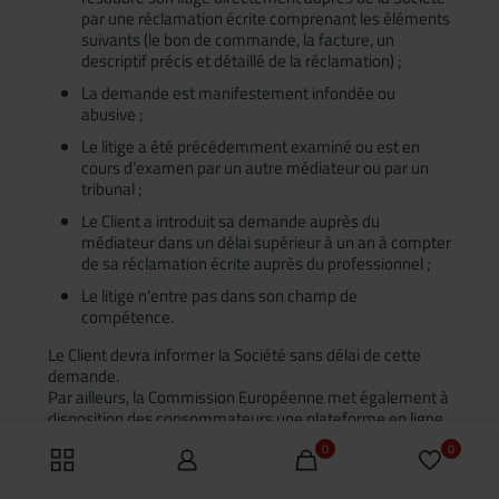
par une réclamation écrite comprenant les éléments
suivants (le bon de commande, la facture, un
descriptif précis et détaillé de la réclamation) ;
La demande est manifestement infondée ou
abusive ;
Le litige a été précédemment examiné ou est en
cours d’examen par un autre médiateur ou par un
tribunal ;
Le Client a introduit sa demande auprès du
médiateur dans un délai supérieur à un an à compter
de sa réclamation écrite auprès du professionnel ;
Le litige n’entre pas dans son champ de
compétence.
Le Client devra informer la Société sans délai de cette
demande.
Par ailleurs, la Commission Européenne met également à
disposition des consommateurs une plateforme en ligne
de résolution des différends, que le Client aurait avec la
0
0
Société, à laquelle le consommateur peut accéder
directement en cliquant sur le lien