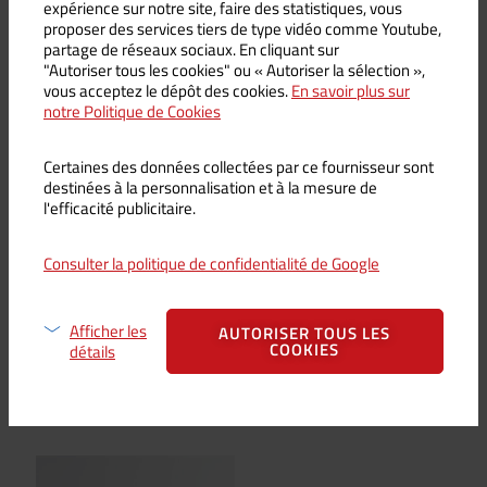
expérience sur notre site, faire des statistiques, vous
proposer des services tiers de type vidéo comme Youtube,
partage de réseaux sociaux. En cliquant sur
"Autoriser tous les cookies" ou « Autoriser la sélection »,
vous acceptez le dépôt des cookies.
En savoir plus sur
notre Politique de Cookies
Certaines des données collectées par ce fournisseur sont
destinées à la personnalisation et à la mesure de
Stylo BIC VOLCAN –
Stylo BIC VOLCAN – Chromé
l'efficacité publicitaire.
Or/Rouge/Noir
– Bronze
6,50
€
TTC /
5,42
€
HT
Consulter la politique de confidentialité de Google
Note
6,50
€
TTC /
5,42
€
HT
5.00
sur 5
AJOUTER AU
PANIER
AJOUTER AU
Afficher les
AUTORISER TOUS LES
PANIER
COOKIES
détails