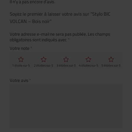
Il n’y a pas encore d’avis.
Soyez le premier à laisser votre avis sur “Stylo BIC
VOLCAN – Bois noir”
Votre adresse e-mail ne sera pas publiée.
Les champs
obligatoires sont indiqués avec
*
Votre note
*
1 étoile sur 5
2 étoiles sur 5
3 étoiles sur 5
4 étoiles sur 5
5 étoiles sur 5
Votre avis
*