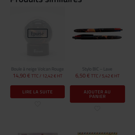
Epuisé
Boule à neige Volcan Rouge
Stylo BIC – Lave
14,90
€
6,50
€
TTC /
12,42
€
HT
TTC /
5,42
€
HT
LIRE LA SUITE
AJOUTER AU
PANIER