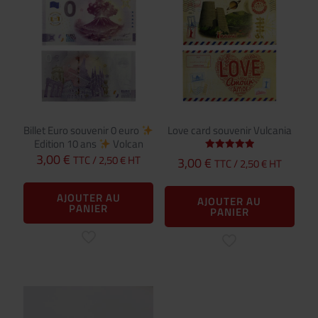
Billet Euro souvenir 0 euro
Love card souvenir Vulcania
Edition 10 ans
Volcan
3,00
€
TTC /
2,50
€
HT
Note
3,00
€
TTC /
2,50
€
HT
5.00
sur 5
AJOUTER AU
AJOUTER AU
PANIER
PANIER