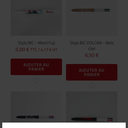
Stylo BIC – Mont Fuji
Stylo BIC VOLCAN – Bois
clair
5,00
€
TTC /
4,17
€
HT
6,50
€
AJOUTER AU
PANIER
AJOUTER AU
PANIER