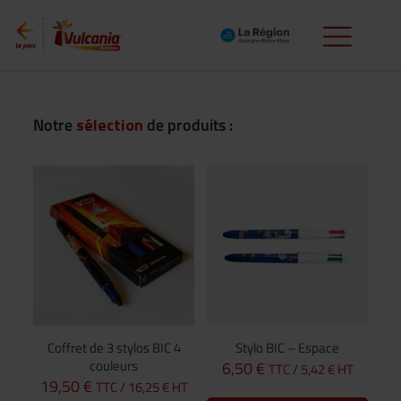
Notre
sélection
de produits :
Coffret de 3 stylos BIC 4
Stylo BIC – Espace
couleurs
6,50
€
TTC /
5,42
€
HT
19,50
€
TTC /
16,25
€
HT