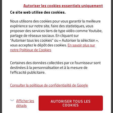
Autoriser les cookies essentiels uniquement
Ce site web utilise des cookies.
Stylo BIC VOLCAN – Bois
Stylo BIC VOLCAN – Bois
Nous utilisons des cookies pour vous garantir la meilleure
Noir
noir
expérience sur notre site, faire des statistiques, vous
6,50
€
6,50
€
TTC /
5,42
€
HT
proposer des services tiers de type vidéo comme Youtube,
partage de réseaux sociaux. En cliquant sur
"Autoriser tous les cookies" ou « Autoriser la sélection »,
AJOUTER AU
AJOUTER AU
vous acceptez le dépôt des cookies.
En savoir plus sur
PANIER
PANIER
notre Politique de Cookies
Certaines des données collectées par ce fournisseur sont
destinées à la personnalisation et à la mesure de
l'efficacité publicitaire.
Consulter la politique de confidentialité de Google
Afficher les
AUTORISER TOUS LES
COOKIES
détails