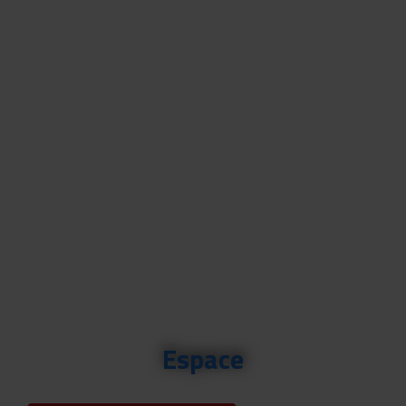
Partez à la découverte
de l’Univers avec notre
sélection dédiée à
l’espace, entre planètes,
étoiles et exploration
spatiale.
Espace