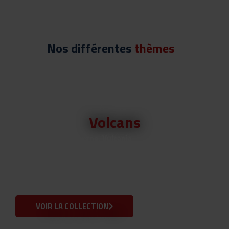
Nos différentes
thèmes
Volcans
Au cœur de l’Auvergne, Vulcania
vous invite à découvrir les volcans
sous toutes leur formes.
Retrouvez dans cette sélection
des souvenirs inspirés de ces
géants de la nature.
VOIR LA COLLECTION