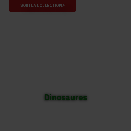
VOIR LA COLLECTION
Dinosaures
Remontez le temps jusqu’à
l’époque des dinosaures !
Cette sélection ravira tous
les passionnés de ces