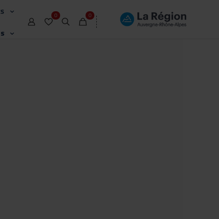
ts
0
0
ts