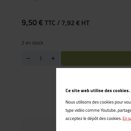
9,50
€
TTC /
7,92
€
HT
2 en stock
Étiquette :
Ce site web utilise des cookies.
Dinosaures
Nous utilisons des cookies pour vous
type vidéo comme Youtube, partage d
acceptez le dépôt des cookies.
En s