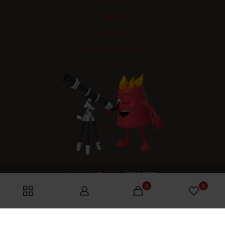
Séjours
Animations
Calendrier d'ouverture
Copyright ©
ODElink
2023-2025
0
0
Gérer mes cookies
-
-
-
Accueil
Contactez-nous
Mentions légales
Politique de