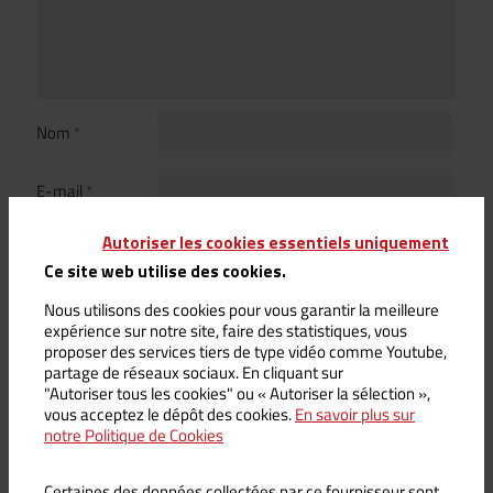
Nom
*
E-mail
*
Enregistrer mon nom, mon e-mail et mon site dans le
Autoriser les cookies essentiels uniquement
navigateur pour mon prochain commentaire.
Ce site web utilise des cookies.
Nous utilisons des cookies pour vous garantir la meilleure
expérience sur notre site, faire des statistiques, vous
proposer des services tiers de type vidéo comme Youtube,
partage de réseaux sociaux. En cliquant sur
Les avis sont soumis à une modération
"Autoriser tous les cookies" ou « Autoriser la sélection »,
vous acceptez le dépôt des cookies.
En savoir plus sur
notre Politique de Cookies
Certaines des données collectées par ce fournisseur sont