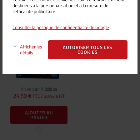
destinées à la personnalisation et à la mesure de
Vous aimerez peut-être
l'efficacité publicitaire.
aussi…
Consulter la politique de confidentialité de Google
Afficher les
AUTORISER TOUS LES
COOKIES
détails
Kit volcan Kidzlabs
24,50
€
TTC /
20,42
€
HT
AJOUTER AU
PANIER