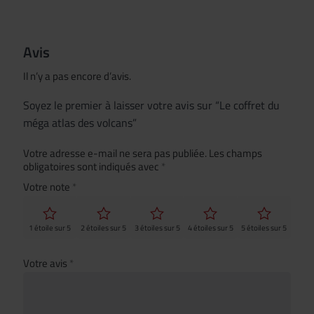
Avis
Il n’y a pas encore d’avis.
Soyez le premier à laisser votre avis sur “Le coffret du
méga atlas des volcans”
Votre adresse e-mail ne sera pas publiée.
Les champs
obligatoires sont indiqués avec
*
Votre note
*
1 étoile sur 5
2 étoiles sur 5
3 étoiles sur 5
4 étoiles sur 5
5 étoiles sur 5
Votre avis
*