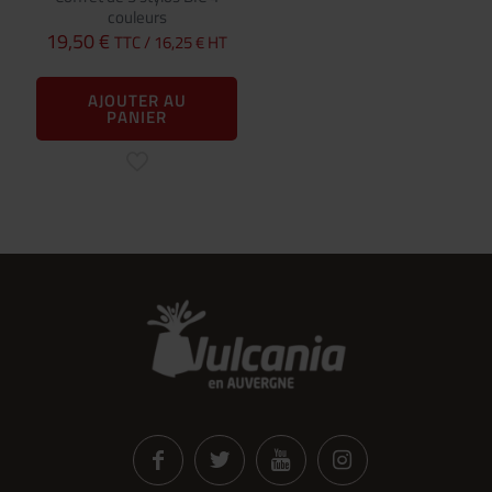
couleurs
19,50
€
TTC /
16,25
€
HT
AJOUTER AU
PANIER