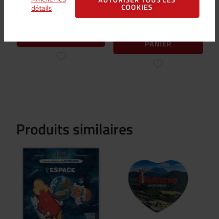
COOKIES
détails
14,90
€
14,90
€
TTC /
12,42
€
HT
TTC /
12,42
€
HT
LIRE LA SUITE
AJOUTER AU
PANIER
Produits similaires