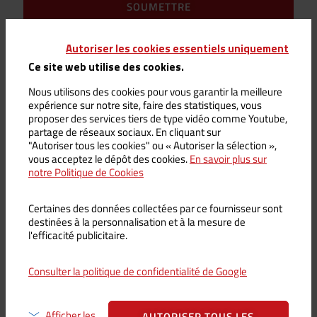
Les avis sont soumis à une modération
Autoriser les cookies essentiels uniquement
Ce site web utilise des cookies.
Nous utilisons des cookies pour vous garantir la meilleure
expérience sur notre site, faire des statistiques, vous
proposer des services tiers de type vidéo comme Youtube,
Vous aimerez peut-être
partage de réseaux sociaux. En cliquant sur
aussi…
"Autoriser tous les cookies" ou « Autoriser la sélection »,
vous acceptez le dépôt des cookies.
En savoir plus sur
notre Politique de Cookies
Certaines des données collectées par ce fournisseur sont
destinées à la personnalisation et à la mesure de
Epuisé
l'efficacité publicitaire.
Consulter la politique de confidentialité de Google
Afficher les
Boule à neige Volcan Rouge
Boule à neige Volcan Bleu
AUTORISER TOUS LES