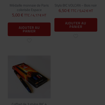
Médaille monnaie de Paris
Stylo BIC VOLCAN – Bois noir
colorisée Espace
6,50
€
TTC /
5,42
€
HT
5,00
€
TTC /
4,17
€
HT
AJOUTER AU
PANIER
AJOUTER AU
PANIER
Coffret de 3 stylos BIC 4