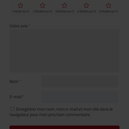
1 étoile sur 5
2 étoiles sur 5
3 étoiles sur 5
4 étoiles sur 5
5 étoiles sur 5
Votre avis
*
Nom
*
E-mail
*
Enregistrer mon nom, mon e-mail et mon site dans le
navigateur pour mon prochain commentaire.